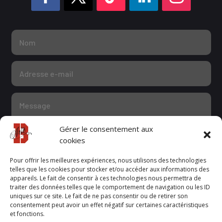
Gérer le consentement aux
cookies
Pour offrir les meilleures expériences, nous utilisons des technologies
telles que les cookies pour stocker et/ou accéder aux informations des
appareils. Le fait de consentir à ces technologies nous permettra de
Confidentialité
traiter des données telles que le comportement de navigation ou les ID
J'accepte la politique de confidentialité
uniques sur ce site. Le fait de ne pas consentir ou de retirer son
consentement peut avoir un effet négatif sur certaines caractéristiques
et fonctions.
Envoyer mon message
=
2 + 3